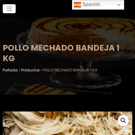
Saltar
Spanish
al
contenido
POLLO MECHADO BANDEJA 1
KG
Portada
»
Productos
»
POLLO MECHADO BANDEJA 1 KG