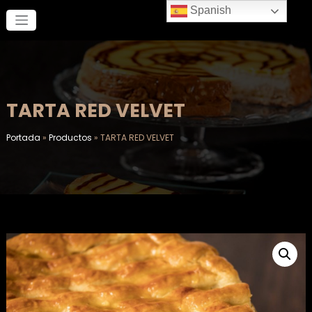
Saltar
Spanish
al
contenido
TARTA RED VELVET
Portada
»
Productos
»
TARTA RED VELVET