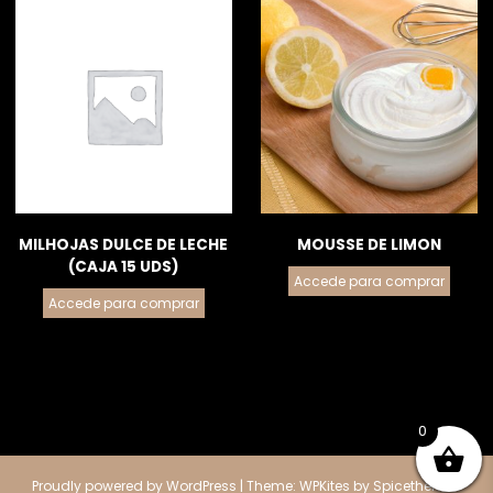
MILHOJAS DULCE DE LECHE
MOUSSE DE LIMON
(CAJA 15 UDS)
Accede para comprar
Accede para comprar
0
Proudly powered by
WordPress
| Theme:
WPKites
by
Spicethemes