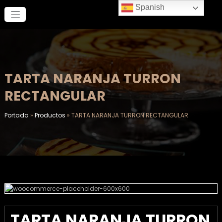
Saltar
Spanish
al
contenido
TARTA NARANJA TURRON
RECTANGULAR
Portada
»
Productos
»
TARTA NARANJA TURRON RECTANGULAR
TARTA NARANJA TURRON